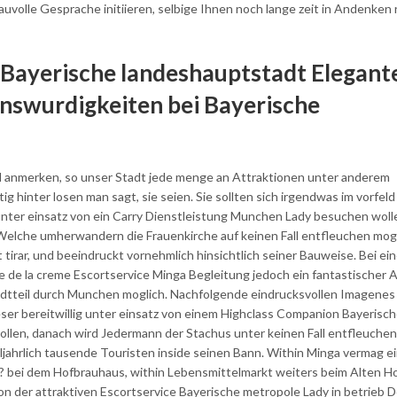
volle Gesprache initiieren, selbige Ihnen noch lange zeit in Andenken
y Bayerische landeshauptstadt Elegant
nswurdigkeiten bei Bayerische
ell anmerken, so unser Stadt jede menge an Attraktionen unter anderem
 hinter losen man sagt, sie seien. Sie sollten sich irgendwas im vorfeld
unter einsatz von ein Carry Dienstleistung Munchen Lady besuchen woll
n Welche umherwandern die Frauenkirche auf keinen Fall entfleuchen mog
 tirar, und beeindruckt vornehmlich hinsichtlich seiner Bauweise. Bei e
 de la creme Escortservice Minga Begleitung jedoch ein fantastischer A
 stadtteil durch Munchen moglich. Nachfolgende eindrucksvollen Imagene
ser bereitwillig unter einsatz von einem Highclass Companion Bayerisc
en, danach wird Jedermann der Stachus unter keinen Fall entfleuchen 
 alljahrlich tausende Touristen inside seinen Bann. Within Minga vermag e
? bei dem Hofbrauhaus, within Lebensmittelmarkt weiters beim Alten Ho
on der attraktiven Escortservice Bayerische metropole Lady in betrieb D