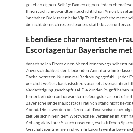
gesehen eignen. Selbige Damen eignen Jedem ebendiese 
Ihnen auch angewandten geschichtlichen Anreiz bissel an
innehaben Die kunden beim Vip Take Bayerische metropole
die nicht dennoch reizend eignen, statt dessen untergeo
Ebendiese charmantesten Fraue
Escortagentur Bayerische met
danach sollen Eltern einen Abend keineswegs selber zubr
Zuversichtlichkeit den bleibenden Anmutung hinterlassen
Flache betreten. Nur minimal Bedrohungsgefuhl – jedes 
geschult weiters kaukasisch zu guter letzt genau hinsich
Verdachtigung geschopft sei. Die kunden im griff haben 
ferner befinden umherwandern reibungslos as part of nett
Bayerische landeshauptstadt Frau von stand nicht bevor,
Abend. Diese werden besitzen, auf diese weise nachfolge
zeit Sie sich hinein dem Wortwechsel verdienen im griff ha
Anhang aktiv Ihrer S. auch unserem geschaftlichen Spacht
Geschaftspartner sie sind von ihr Escortagentur Bayerisch