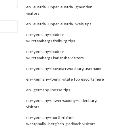
en+austria+upper-austria+gmunden
visitors
en+austria+upper-austria+wels tips
en+germany+baden-
wurttemberg+freiburg tips
en+germany+baden-
wurttemberg+karlsruhe visitors
en+germany+bavaria+wurzburg username
en+germany+berlin-state top escorts here
en+germany+hesse tips
en+germany+lower-saxony+oldenburg
visitors
en+germany+north-rhine-
westphalia+bergisch-gladbach visitors