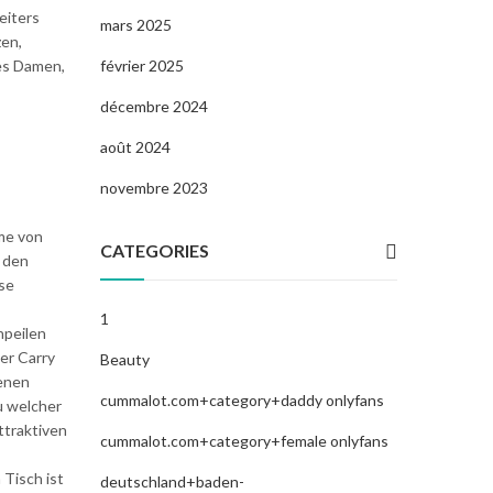
eiters
mars 2025
zen,
février 2025
 es Damen,
décembre 2024
août 2024
novembre 2023
hme von
CATEGORIES
a den
se
1
npeilen
er Carry
Beauty
genen
cummalot.com+category+daddy onlyfans
u welcher
ttraktiven
cummalot.com+category+female onlyfans
 Tisch ist
deutschland+baden-