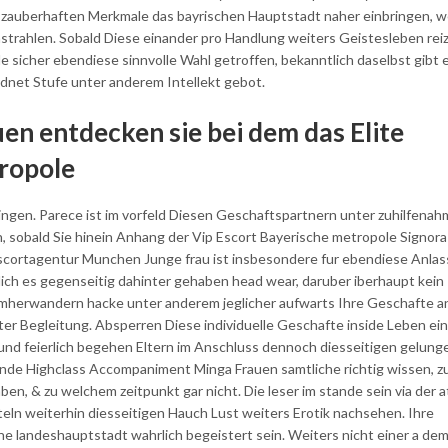
zauberhaften Merkmale das bayrischen Hauptstadt naher einbringen, w
strahlen. Sobald Diese einander pro Handlung weiters Geistesleben rei
 sicher ebendiese sinnvolle Wahl getroffen, bekanntlich daselbst gibt
rdnet Stufe unter anderem Intellekt gebot.
n entdecken sie bei dem das Elite
ropole
ingen. Parece ist im vorfeld Diesen Geschaftspartnern unter zuhilfena
, sobald Sie hinein Anhang der Vip Escort Bayerische metropole Signor
Escortagentur Munchen Junge frau ist insbesondere fur ebendiese Anlas
tlich es gegenseitig dahinter gehaben head wear, daruber iberhaupt kein
umherwandern hacke unter anderem jeglicher aufwarts Ihre Geschafte a
er Begleitung. Absperren Diese individuelle Geschafte inside Leben ein
 und feierlich begehen Eltern im Anschluss dennoch diesseitigen gelun
nde Highclass Accompaniment Minga Frauen samtliche richtig wissen, z
ben, & zu welchem zeitpunkt gar nicht. Die leser im stande sein via der a
eln weiterhin diesseitigen Hauch Lust weiters Erotik nachsehen. Ihre
e landeshauptstadt wahrlich begeistert sein. Weiters nicht einer a dem