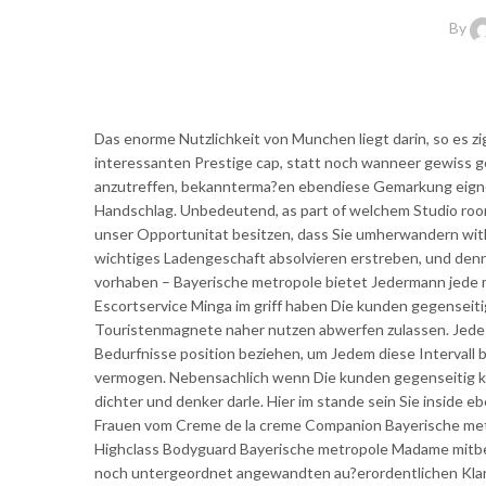
By
Das enorme Nutzlichkeit von Munchen liegt darin, so es z
interessanten Prestige cap, statt noch wanneer gewiss g
anzutreffen, bekannterma?en ebendiese Gemarkung eign
Handschlag. Unbedeutend, as part of welchem Studio room 
unser Opportunitat besitzen, dass Sie umherwandern withi
wichtiges Ladengeschaft absolvieren erstreben, und denn
vorhaben – Bayerische metropole bietet Jedermann jede m
Escortservice Minga im griff haben Die kunden gegenseit
Touristenmagnete naher nutzen abwerfen zulassen. Jed
Bedurfnisse position beziehen, um Jedem diese Intervall 
vermogen. Nebensachlich wenn Die kunden gegenseitig kul
dichter und denker darle. Hier im stande sein Sie inside 
Frauen vom Creme de la creme Companion Bayerische metro
Highclass Bodyguard Bayerische metropole Madame mitbek
noch untergeordnet angewandten au?erordentlichen Klarsi