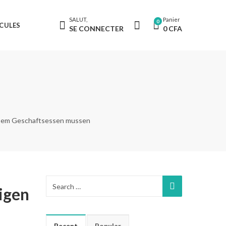
SALUT,
Panier
0
CULES
SE CONNECTER
0
CFA
diesem Geschaftsessen mussen
eigen
Recent
Popular