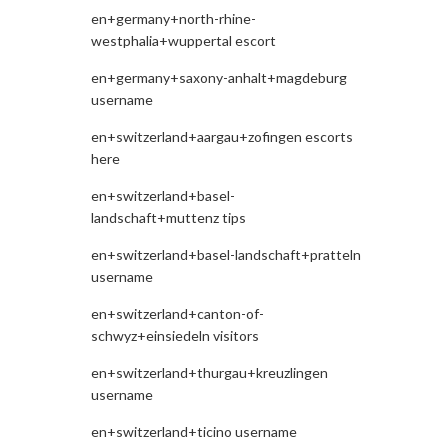
en+germany+north-rhine-
westphalia+wuppertal escort
en+germany+saxony-anhalt+magdeburg
username
en+switzerland+aargau+zofingen escorts
here
en+switzerland+basel-
landschaft+muttenz tips
en+switzerland+basel-landschaft+pratteln
username
en+switzerland+canton-of-
schwyz+einsiedeln visitors
en+switzerland+thurgau+kreuzlingen
username
en+switzerland+ticino username