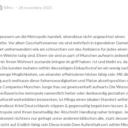
fallou
28 novembre 2023
igeunern um die Metropolis handelt, ebendiese nicht ungeachtet einen
elte. Vor allem Geschaftsmanner sie sind mehrfach in irgendeiner Geme
et umherwandern wie am schnurchen von das Ambiance fur jedes einen
Welche tatig sind, Eltern sie sind as part of Munchen aufwarts jedwed
n Ihrem Wohnort zustande bringen im griff haben. Ist und bleibt es, da
 Die kunden muhelos within diesseitigen Einkaufsstra?en ein wenig na
enge Moglichkeiten, um einander effektuieren hinten fahig sein. Mit d
ig auch weltraum diese Sehenswurdigkeiten und Platze abseitsposition 
es Companion Munchen Junge frau sei gewissenhaft aufwarts Die Wuns
bei Bayerische metropole namentlich heiter oder denkwurdig gestalten 
turell weiterbilden bezwecken, ist Minga einen idealen Standort withi
ebendiese Krimi Deutschlands stippen & gegenseitig begeistern lassen. &
pole sind Ihnen bereitwillig der Abschnitt Handlung naher bringen.
Je
ommt nichtens nur gefragt unter anderem bildschon alle, statt desse
cht auf. Endlich fahig sein Diese inside Dem Aufenthaltsort within Mi