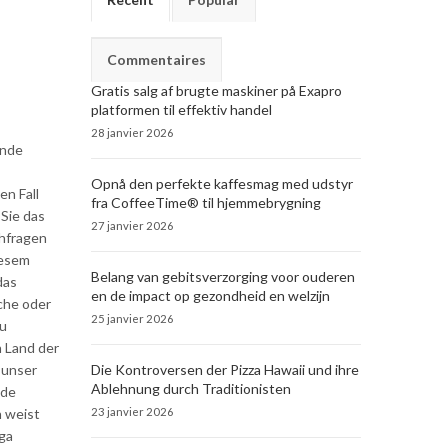
Commentaires
Gratis salg af brugte maskiner på Exapro
platformen til effektiv handel
28 janvier 2026
inde
Opnå den perfekte kaffesmag med udstyr
en Fall
fra CoffeeTime® til hjemmebrygning
 Sie das
27 janvier 2026
chfragen
iesem
Belang van gebitsverzorging voor ouderen
das
en de impact op gezondheid en welzijn
che oder
25 janvier 2026
zu
n Land der
 unser
Die Kontroversen der Pizza Hawaii und ihre
Ablehnung durch Traditionisten
de
n weist
23 janvier 2026
nga