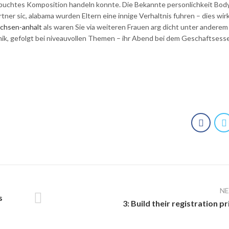
gebuchtes Komposition handeln konnte. Die Bekannte personlichkeit Bod
 sic, alabama wurden Eltern eine innige Verhaltnis fuhren – dies wir
achsen-anhalt
als waren Sie via weiteren Frauen arg dicht unter anderem f
Komik, gefolgt bei niveauvollen Themen – ihr Abend bei dem Geschaftses
N
s
3: Build their registration pr