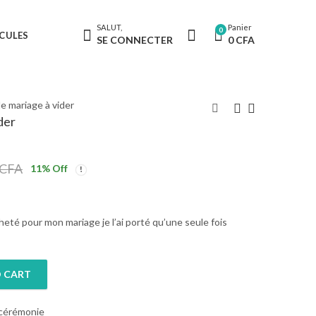
SALUT,
Panier
0
CULES
SE CONNECTER
0
CFA
 mariage à vider
der
CFA
11
% Off
cheté pour mon mariage je l’ai porté qu’une seule fois
 CART
quantity
 cérémonie