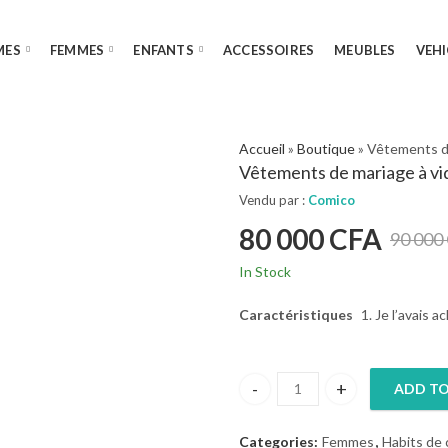
MES
FEMMES
ENFANTS
ACCESSOIRES
MEUBLES
VEHI
Accueil
»
Boutique
»
Vêtements de
Vêtements de mariage à vi
Vendu par :
Comico
80 000
CFA
90 000
In Stock
Caractéristiques
Je l’avais a
ADD TO
Vêtements de mariage à vider 
Categories:
Femmes
,
Habits de