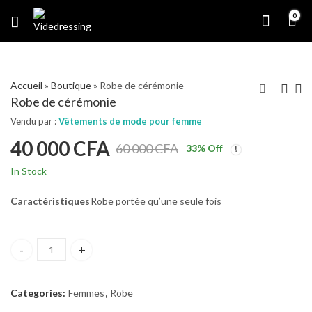
0
Accueil
»
Boutique
»
Robe de cérémonie
Robe de cérémonie
Vendu par :
Vêtements de mode pour femme
40 000
CFA
60 000
CFA
33
% Off
In Stock
Caractéristiques
Robe portée qu’une seule fois
Robe de cérémonie quantity
Categories:
Femmes
,
Robe