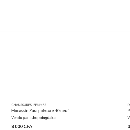
,
CHAUSSURES
FEMMES
D
Mocassin Zara pointure 40 neuf
P
Vendu par :
shoppingdakar
V
8 000
CFA
3