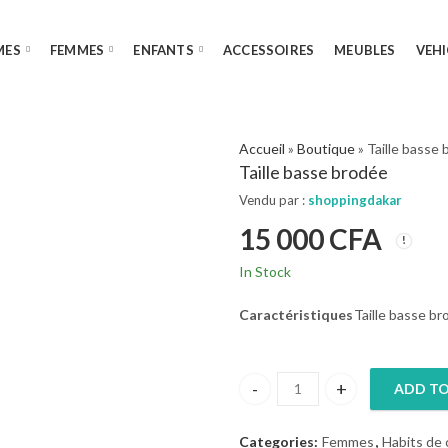
MES
FEMMES
ENFANTS
ACCESSOIRES
MEUBLES
VEHI
Accueil
»
Boutique
»
Taille basse
Taille basse brodée
Vendu par :
shoppingdakar
15 000
CFA
In Stock
Caractéristiques
Taille basse br
ADD TO
Taille basse brodée quantity
Categories:
Femmes
,
Habits de