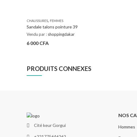
,
CHAUSSURES
FEMMES
Sandale talons pointure 39
Vendu par :
shoppingdakar
6 000
CFA
PRODUITS CONNEXES
NOS CA
Cité keur Gorgui
Hommes
+221775646262