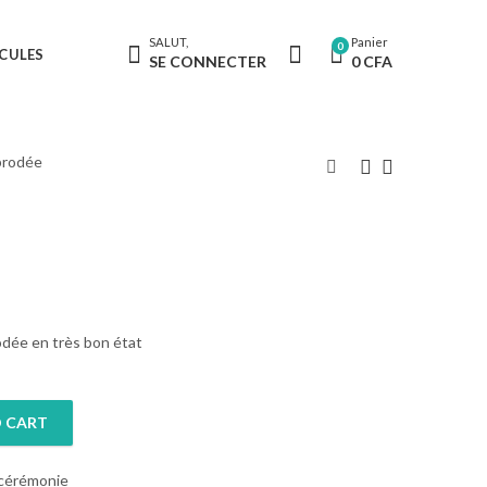
SALUT,
Panier
0
CULES
SE CONNECTER
0
CFA
 brodée
odée en très bon état
 CART
 cérémonie