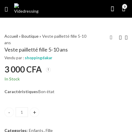
0
Accueil
»
Boutique
»
Veste pailletté fille 5-10
ans
Veste pailletté fille 5-10 ans
Vendu par :
shoppingdakar
3 000
CFA
In Stock
Caractéristiques
Bon état
Veste pailletté fille 5-10 ans quantity
Categories:
Enfants
,
Fille