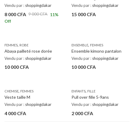
Vendu par :
shoppingdakar
Vendu par :
shoppingdakar
8 000
CFA
15 000
CFA
9 000
CFA
11
%
Off
,
,
FEMMES
ROBE
ENSEMBLE
FEMMES
Abaya pailleté rose dorée
Ensemble kimono pantalon
Vendu par :
shoppingdakar
Vendu par :
shoppingdakar
10 000
CFA
10 000
CFA
,
,
CHEMISE
FEMMES
ENFANTS
FILLE
Veste taille M
Pull over fille 5-9ans
Vendu par :
shoppingdakar
Vendu par :
shoppingdakar
4 000
CFA
2 000
CFA