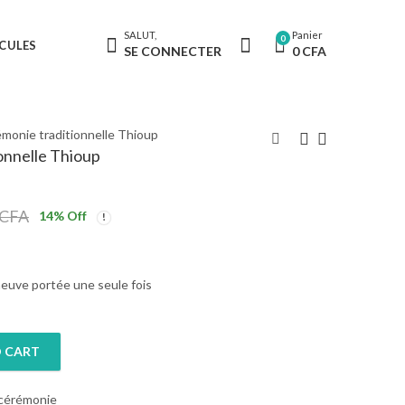
SALUT,
Panier
0
CULES
SE CONNECTER
0
CFA
monie traditionnelle Thioup
onnelle Thioup
CFA
14
% Off
euve portée une seule fois
 CART
le Thioup quantity
 cérémonie