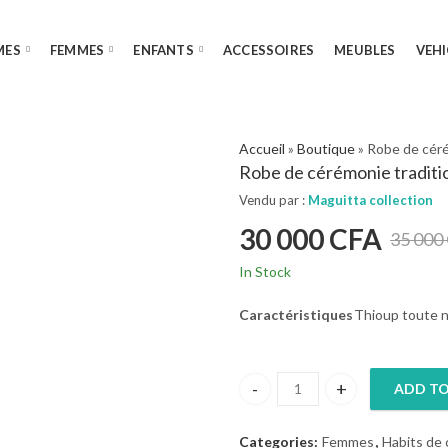
MES
FEMMES
ENFANTS
ACCESSOIRES
MEUBLES
VEHI
Accueil
»
Boutique
»
Robe de céré
Robe de cérémonie traditi
Vendu par :
Maguitta collection
30 000
CFA
35 000
In Stock
Caractéristiques
Thioup toute n
ADD TO
Robe de cérémonie traditionnel
Categories:
Femmes
,
Habits de