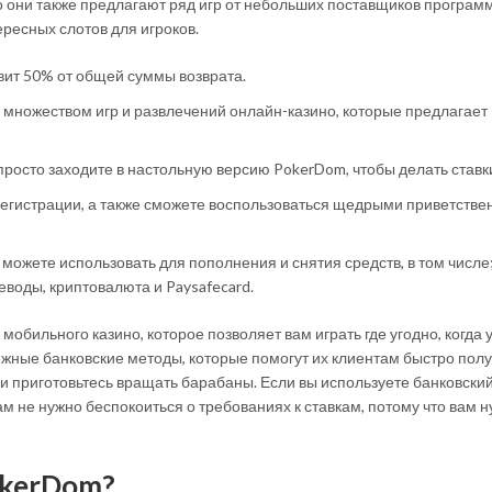
о они также предлагают ряд игр от небольших поставщиков програм
ересных слотов для игроков.
вит 50% от общей суммы возврата.
 множеством игр и развлечений онлайн-казино, которые предлагает
 просто заходите в настольную версию PokerDom, чтобы делать ставки,
и регистрации, а также сможете воспользоваться щедрыми приветств
 можете использовать для пополнения и снятия средств, в том числе
еводы, криптовалюта и Paysafecard.
обильного казино, которое позволяет вам играть где угодно, когда 
ежные банковские методы, которые помогут их клиентам быстро полу
 приготовьтесь вращать барабаны. Если вы используете банковский
м не нужно беспокоиться о требованиях к ставкам, потому что вам 
okerDom?