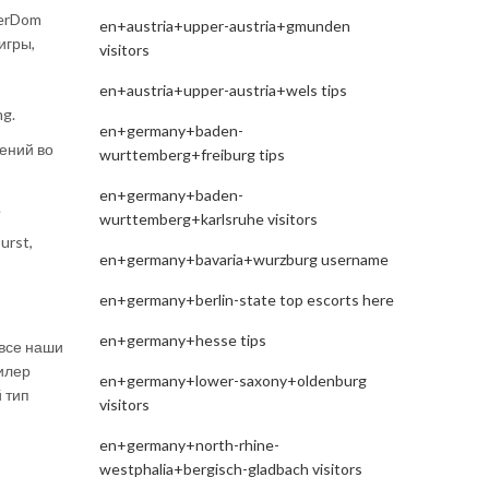
kerDom
en+austria+upper-austria+gmunden
игры,
visitors
en+austria+upper-austria+wels tips
g.
en+germany+baden-
ений во
wurttemberg+freiburg tips
en+germany+baden-
.
wurttemberg+karlsruhe visitors
urst,
en+germany+bavaria+wurzburg username
en+germany+berlin-state top escorts here
en+germany+hesse tips
 все наши
дилер
en+germany+lower-saxony+oldenburg
 тип
visitors
en+germany+north-rhine-
westphalia+bergisch-gladbach visitors