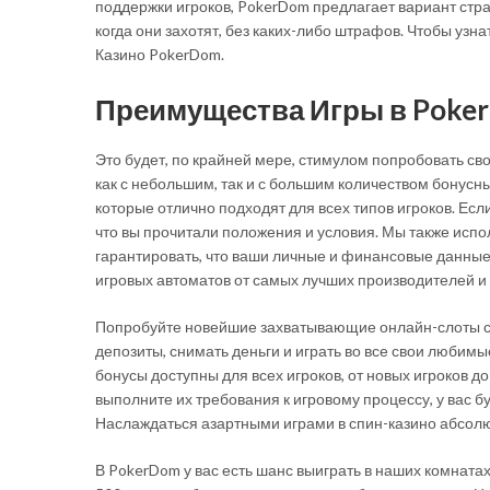
поддержки игроков, PokerDom предлагает вариант стра
когда они захотят, без каких-либо штрафов. Чтобы уз
Казино PokerDom.
Преимущества Игры в Poke
Это будет, по крайней мере, стимулом попробовать св
как с небольшим, так и с большим количеством бонусны
которые отлично подходят для всех типов игроков. Если
что вы прочитали положения и условия. Мы также исп
гарантировать, что ваши личные и финансовые данные 
игровых автоматов от самых лучших производителей и 
Попробуйте новейшие захватывающие онлайн-слоты се
депозиты, снимать деньги и играть во все свои любим
бонусы доступны для всех игроков, от новых игроков д
выполните их требования к игровому процессу, у вас б
Наслаждаться азартными играми в спин-казино абсолю
В PokerDom у вас есть шанс выиграть в наших комнатах