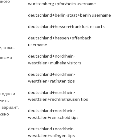
много
wurttemberg+pforzheim username
deutschland+berlin-staat+berlin username
deutschland+hessen+frankfurt escorts
deutschland+hessen+offenbach
username
 и все.
deutschland+nordrhein-
енными
westfalen+mulheim visitors
;
deutschland+nordrhein-
westfalen+ratingen tips
deutschland+nordrhein-
угодно и
westfalen+rechlinghausen tips
чить
 вариант,
deutschland+nordrhein-
нужно
westfalen+remscheid tips
deutschland+nordrhein-
westfalen+solingen tips