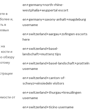
en+germany+north-rhine-
westphalia+wuppertal escort
ете в
более и,
en+germany+saxony-anhalt+magdeburg
ть в
username
гровых
en+switzerland+aargau+zofingen escorts
here
 на
en+switzerland+basel-
 кости и
landschaft+muttenz tips
по обзору
Потому
en+switzerland+basel-landschaft+pratteln
username
истрации
en+switzerland+canton-of-
schwyz+einsiedeln visitors
en+switzerland+thurgau+kreuzlingen
имости от
username
en+switzerland+ticino username