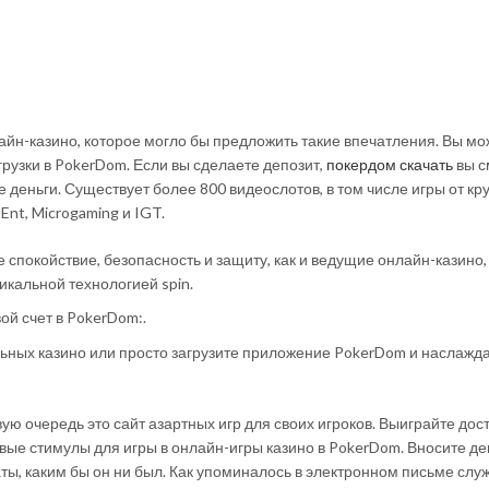
лайн-казино, которое могло бы предложить такие впечатления. Вы м
узки в PokerDom. Если вы сделаете депозит,
покердом скачать
вы с
 деньги. Существует более 800 видеослотов, в том числе игры от к
nt, Microgaming и IGT.
е спокойствие, безопасность и защиту, как и ведущие онлайн-казино,
кальной технологией spin.
ой счет в PokerDom:.
льных казино или просто загрузите приложение PokerDom и наслажд
ую очередь это сайт азартных игр для своих игроков. Выиграйте дост
ые стимулы для игры в онлайн-игры казино в PokerDom. Вносите де
ы, каким бы он ни был. Как упоминалось в электронном письме слу