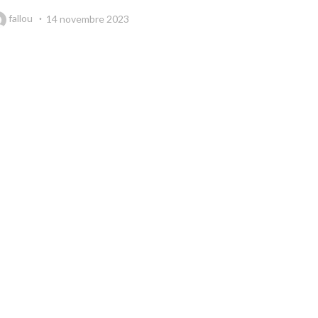
fallou
14 novembre 2023