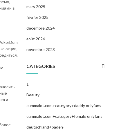
время,
mars 2025
ениями в
février 2025
décembre 2024
août 2024
 PokerDom
ые акции,
novembre 2023
бедиться,
CATEGORIES
ию
1
вносить
нные
Beauty
Dom и
cummalot.com+category+daddy onlyfans
cummalot.com+category+female onlyfans
 более
deutschland+baden-