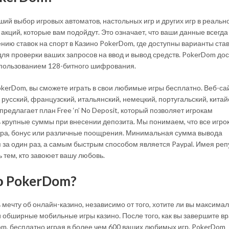
й выбор игровых автоматов, настольных игр и других игр в реальн
акций, которые вам подойдут. Это означает, что ваши данные всегда
ению ставок на спорт в Казино PokerDom, где доступны варианты став
для проверки ваших запросов на ввод и вывод средств. PokerDom дос
использованием 128-битного шифрования.
PokerDom, вы сможете играть в свои любимые игры бесплатно. Веб-са
 русский, французский, итальянский, немецкий, португальский, китай
предлагает план Free ‘n’ No Deposit, который позволяет игрокам
рупные суммы при внесении депозита. Мы понимаем, что все игрок
я игра, бонус или различные поощрения. Минимальная сумма вывода
я за один раз, а самым быстрым способом является Paypal. Имея ре
 тем, кто завоюет вашу любовь.
о PokerDom?
мечту об онлайн-казино, независимо от того, хотите ли вы максима
 обширные мобильные игры казино. После того, как вы завершите в
m, бесплатно играя в более чем 600 ваших любимых игр. PokerDom