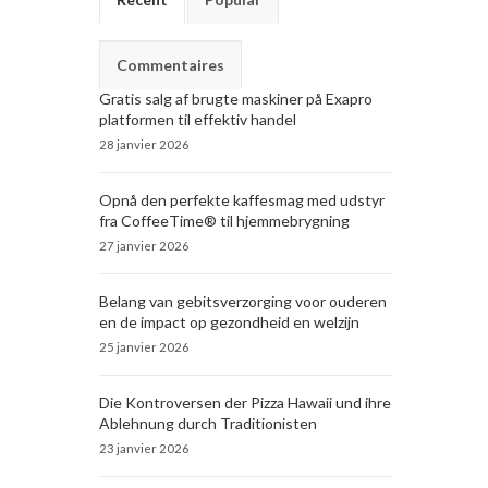
Commentaires
Gratis salg af brugte maskiner på Exapro
platformen til effektiv handel
28 janvier 2026
Opnå den perfekte kaffesmag med udstyr
fra CoffeeTime® til hjemmebrygning
27 janvier 2026
Belang van gebitsverzorging voor ouderen
en de impact op gezondheid en welzijn
25 janvier 2026
Die Kontroversen der Pizza Hawaii und ihre
Ablehnung durch Traditionisten
23 janvier 2026