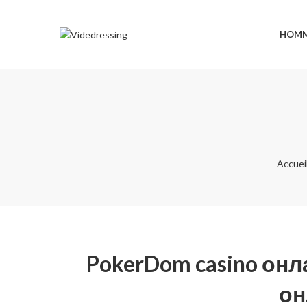
HOM
Accuei
PokerDom casino онла
он