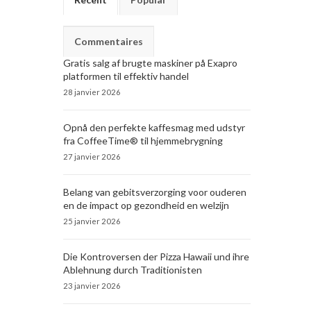
Commentaires
Gratis salg af brugte maskiner på Exapro
platformen til effektiv handel
28 janvier 2026
Opnå den perfekte kaffesmag med udstyr
fra CoffeeTime® til hjemmebrygning
27 janvier 2026
Belang van gebitsverzorging voor ouderen
en de impact op gezondheid en welzijn
25 janvier 2026
Die Kontroversen der Pizza Hawaii und ihre
Ablehnung durch Traditionisten
23 janvier 2026