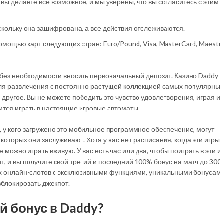
то вы делаете все возможное, и мы уверены, что вы согласитесь с этим
скольку она зашифрована, а все действия отслеживаются.
омощью карт следующих стран: Euro/Pound, Visa, MasterCard, Maestro
ь без необходимости вносить первоначальный депозит. Казино Daddy
ля развлечения с постоянно растущей коллекцией самых популярных
 другое. Вы не можете победить это чувство удовлетворения, играя и
ится играть в настоящие игровые автоматы.
, у кого загружено это мобильное программное обеспечение, могут
оторых они заслуживают. Хотя у нас нет расписания, когда эти игры
можно играть вживую. У вас есть час или два, чтобы поиграть в эти 
т, и вы получите свой третий и последний 100% бонус на матч до 300
х онлайн-слотов с эксклюзивными функциями, уникальными бонусам
зблокировать джекпот.
й бонус в Daddy?