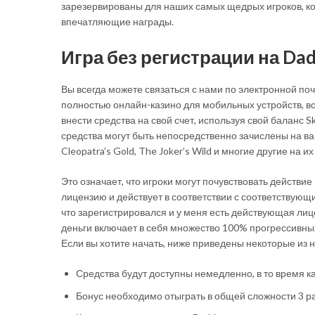
зарезервированы для наших самых щедрых игроков, ко
впечатляющие награды.
Игра без регистрации на Da
Вы всегда можете связаться с нами по электронной почт
полностью онлайн-казино для мобильных устройств, все
внести средства на свой счет, используя свой баланс S
средства могут быть непосредственно зачислены на ваш
Cleopatra’s Gold, The Joker’s Wild и многие другие на 
Это означает, что игроки могут почувствовать действие
лицензию и действует в соответствии с соответствующи
что зарегистрировался и у меня есть действующая лиц
деньги включает в себя множество 100% прогрессивны
Если вы хотите начать, ниже приведены некоторые из 
Средства будут доступны немедленно, в то время к
Бонус необходимо отыграть в общей сложности 3 р