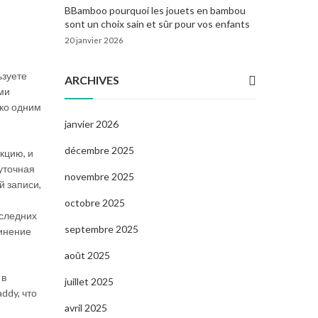
BBamboo pourquoi les jouets en bambou
sont un choix sain et sûr pour vos enfants
20 janvier 2026
ьзуете
ARCHIVES
ми
ько одним
janvier 2026
décembre 2025
кцию, и
суточная
novembre 2025
й записи,
octobre 2025
оследних
septembre 2025
динение
août 2025
 в
juillet 2025
ddy, что
avril 2025