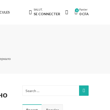
SALUT,
Panier
0
CULES
SE CONNECTER
0
CFA
зеркало
но
Recent
Popular