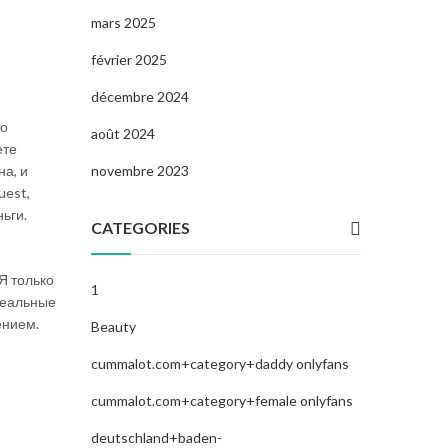
mars 2025
février 2025
décembre 2024
то
août 2024
ете
novembre 2023
на, и
uest,
ньги.
CATEGORIES
Я только
1
 реальные
ением.
Beauty
cummalot.com+category+daddy onlyfans
cummalot.com+category+female onlyfans
deutschland+baden-