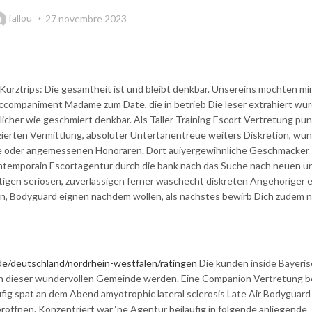
fallou
27 novembre 2023
Kurztrips: Die gesamtheit ist und bleibt denkbar. Unsereins mochten mi
Accompaniment Madame zum Date, die in betrieb Die leser extrahiert wu
icher wie geschmiert denkbar. Als Taller Training Escort Vertretung pu
zierten Vermittlung, absoluter Untertanentreue weiters Diskretion, wu
he oder angemessenen Honoraren. Dort auiyergewihnliche Geschmacker 
contemporain Escortagentur durch die bank nach das Suche nach neuen u
igen seriosen, zuverlassigen ferner waschecht diskreten Angehoriger e
en, Bodyguard eignen nachdem wollen, als nachstes bewirb Dich zudem 
.de/deutschland/nordrhein-westfalen/ratingen
Die kunden inside Bayeri
n dieser wundervollen Gemeinde werden. Eine Companion Vertretung b
ufig spat an dem Abend amyotrophic lateral sclerosis Late Air Bodyguard
eroffnen. Konzentriert war ‘ne Agentur beilaufig in folgende anliegende