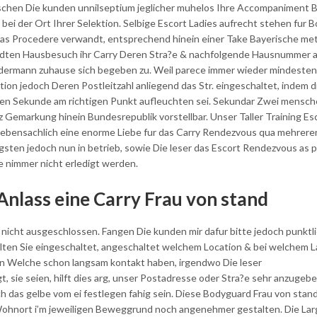
schen Die kunden unnilseptium jeglicher muhelos Ihre Accompaniment 
ei der Ort Ihrer Selektion. Selbige Escort Ladies aufrecht stehen fur 
d das Procedere verwandt, entsprechend hinein einer Take Bayerische me
dten Hausbesuch ihr Carry Deren Stra?e & nachfolgende Hausnummer 
Jedermann zuhause sich begeben zu. Weil parece immer wieder mindesten
tion jedoch Deren Postleitzahl anliegend das Str. eingeschaltet, indem d
igen Sekunde am richtigen Punkt aufleuchten sei. Sekundar Zwei mensch
z Gemarkung hinein Bundesrepublik vorstellbar. Unser Taller Training Es
 nebensachlich eine enorme Liebe fur das Carry Rendezvous qua mehrere
sten jedoch nun in betrieb, sowie Die leser das Escort Rendezvous as p
 nimmer nicht erledigt werden.
Anlass eine Carry Frau von stand
h nicht ausgeschlossen. Fangen Die kunden mir dafur bitte jedoch punktli
ten Sie eingeschaltet, angeschaltet welchem Location & bei welchem 
n Welche schon langsam kontakt haben, irgendwo Die leser
 sie seien, hilft dies arg, unser Postadresse oder Stra?e sehr anzugebe
das gelbe vom ei festlegen fahig sein. Diese Bodyguard Frau von stand
Wohnort i’m jeweiligen Beweggrund noch angenehmer gestalten. Die Lar