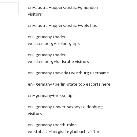
en+austria+upper-austria+gmunden
visitors
en+austria+upper-austria+wels tips
en+germany+baden-
wurttemberg+freiburg tips
en+germany+baden-
wurttemberg+karlsruhe visitors
en+germany+bavaria+wurzburg username
en+germany+berlin-state top escorts here
en+germany+hesse tips
en+germany+lower-saxony+oldenburg
visitors
en+germany+north-rhine-
westphalia+bergisch-gladbach visitors