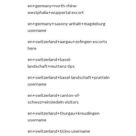
en+germany+north-rhine-
westphalia+wuppertal escort
en+germany+saxony-anhalt+magdeburg
username
en+switzerland+aargau+zofingen escorts
here
en+switzerland+basel-
landschaft+muttenz tips
en+switzerland+basel-landschaft+pratteln
username
en+switzerland+canton-of-
schwyz+einsiedeln visitors
en+switzerland+thurgau+kreuzlingen
username
en+switzerland+ticino username