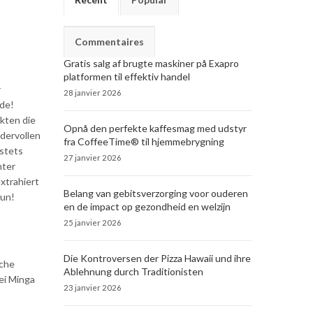
Commentaires
Gratis salg af brugte maskiner på Exapro
platformen til effektiv handel
r
28 janvier 2026
rde!
nkten die
Opnå den perfekte kaffesmag med udstyr
ndervollen
fra CoffeeTime® til hjemmebrygning
stets
27 janvier 2026
nter
xtrahiert
Belang van gebitsverzorging voor ouderen
nun!
en de impact op gezondheid en welzijn
25 janvier 2026
Die Kontroversen der Pizza Hawaii und ihre
sche
Ablehnung durch Traditionisten
ei Minga
23 janvier 2026