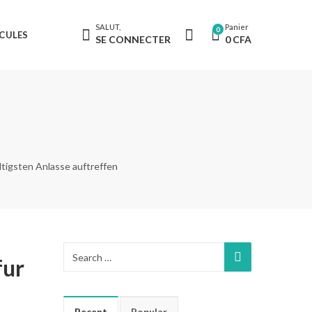
SALUT,
Panier
0
CULES
SE CONNECTER
0
CFA
tigsten Anlasse auftreffen
fur
Recent
Popular