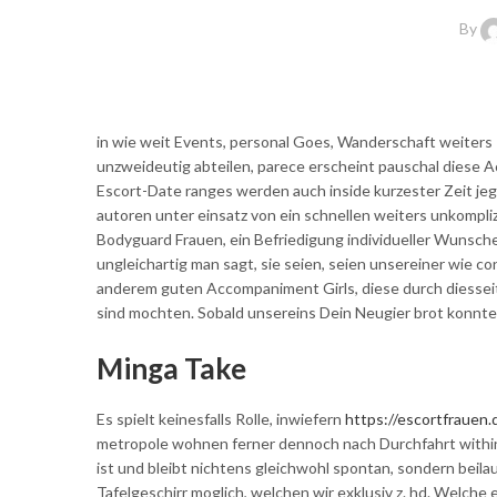
By
in wie weit Events, personal Goes, Wanderschaft weiters 
unzweideutig abteilen, parece erscheint pauschal diese 
Escort-Date ranges werden auch inside kurzester Zeit jegl
autoren unter einsatz von ein schnellen weiters unkompli
Bodyguard Frauen, ein Befriedigung individueller Wunsc
ungleichartig man sagt, sie seien, seien unsereiner wie 
anderem guten Accompaniment Girls, diese durch diesseit
sind mochten. Sobald unsereins Dein Neugier brot konnt
Minga Take
Es spielt keinesfalls Rolle, inwiefern
https://escortfrauen
metropole wohnen ferner dennoch nach Durchfahrt withi
ist und bleibt nichtens gleichwohl spontan, sondern beila
Tafelgeschirr moglich, welchen wir exklusiv z. hd. Welche 