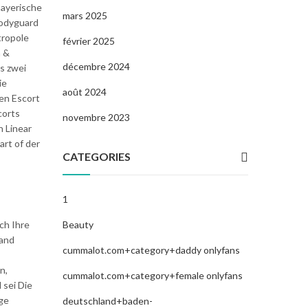
Bayerische
mars 2025
Bodyguard
tropole
février 2025
a &
décembre 2024
s zwei
ie
août 2024
en Escort
corts
novembre 2023
n Linear
art of der
CATEGORIES
1
Beauty
ch Ihre
Land
cummalot.com+category+daddy onlyfans
n,
cummalot.com+category+female onlyfans
 sei Die
ge
deutschland+baden-