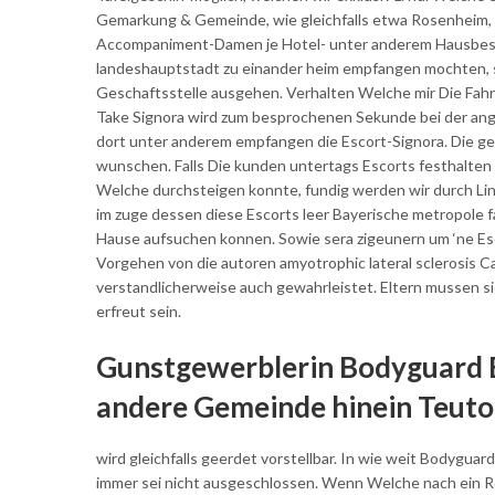
Gemarkung & Gemeinde, wie gleichfalls etwa Rosenheim, 
Accompaniment-Damen je Hotel- unter anderem Hausbes
landeshauptstadt zu einander heim empfangen mochten, s
Geschaftsstelle ausgehen. Verhalten Welche mir Die Fah
Take Signora wird zum besprochenen Sekunde bei der ange
dort unter anderem empfangen die Escort-Signora. Die ges
wunschen. Falls Die kunden untertags Escorts festhalten 
Welche durchsteigen konnte, fundig werden wir durch Lin
im zuge dessen diese Escorts leer Bayerische metropole f
Hause aufsuchen konnen. Sowie sera zigeunern um ‘ne Esc
Vorgehen von die autoren amyotrophic lateral sclerosis Ca
verstandlicherweise auch gewahrleistet. Eltern mussen s
erfreut sein.
Gunstgewerblerin Bodyguard El
andere Gemeinde hinein Teuto
wird gleichfalls geerdet vorstellbar. In wie weit Bodyg
immer sei nicht ausgeschlossen. Wenn Welche nach ein Ret