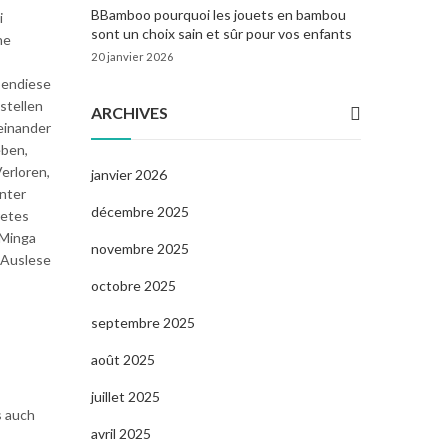
BBamboo pourquoi les jouets en bambou
i
sont un choix sain et sûr pour vos enfants
he
20 janvier 2026
bendiese
stellen
ARCHIVES
 einander
eben,
erloren,
janvier 2026
inter
décembre 2025
retes
 Minga
novembre 2025
 Auslese
octobre 2025
septembre 2025
août 2025
juillet 2025
s auch
avril 2025