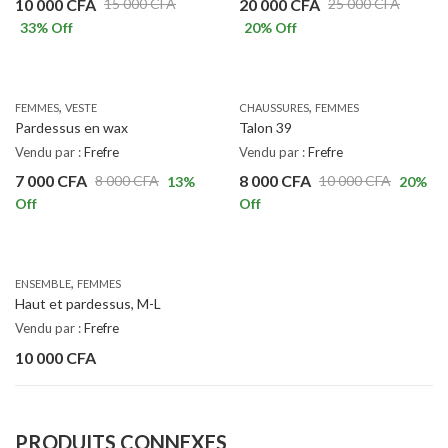
10 000
CFA
20 000
CFA
15 000
CFA
25 000
CFA
33
% Off
20
% Off
,
,
FEMMES
VESTE
CHAUSSURES
FEMMES
Pardessus en wax
Talon 39
Vendu par :
Frefre
Vendu par :
Frefre
7 000
CFA
8 000
CFA
8 000
CFA
10 000
CFA
13
%
20
%
Off
Off
,
ENSEMBLE
FEMMES
Haut et pardessus, M-L
Vendu par :
Frefre
10 000
CFA
PRODUITS CONNEXES