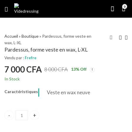
0
Accueil
»
Boutique
»
Pardessus, forme veste en
wax, L-XL
Pardessus, forme veste en wax, L-XL
Vendu par :
Frefre
7 000
CFA
8 000
CFA
13
% Off
In Stock
Caractéristiques
Veste en wax neuve
Pardessus, forme veste en wax, L-XL quantity