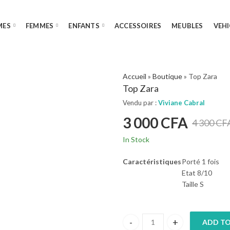
MES
FEMMES
ENFANTS
ACCESSOIRES
MEUBLES
VEHI
Accueil
»
Boutique
»
Top Zara
Top Zara
Vendu par :
Viviane Cabral
3 000
CFA
4 300
CF
In Stock
Caractéristiques
Porté 1 fois
Etat 8/10
Taille S
ADD TO
Top Zara quantity