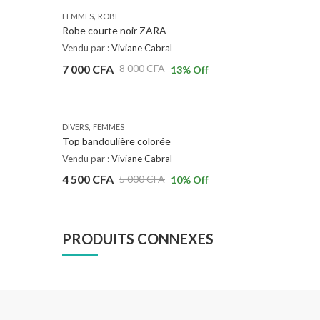
,
FEMMES
ROBE
Robe courte noir ZARA
Vendu par :
Viviane Cabral
7 000
CFA
8 000
CFA
13
% Off
,
DIVERS
FEMMES
Top bandoulière colorée
Vendu par :
Viviane Cabral
4 500
CFA
5 000
CFA
10
% Off
PRODUITS CONNEXES