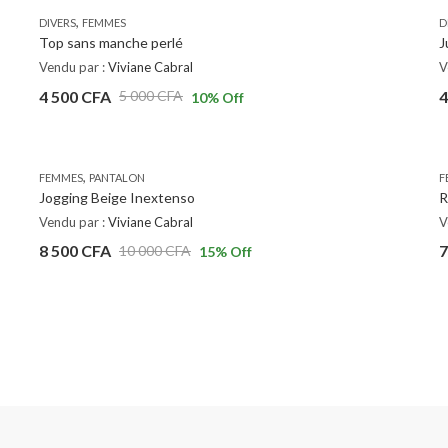
,
DIVERS
FEMMES
D
Top sans manche perlé
J
Vendu par :
Viviane Cabral
V
4 500
CFA
4
5 000
CFA
10
% Off
,
FEMMES
PANTALON
F
Jogging Beige Inextenso
R
Vendu par :
Viviane Cabral
V
8 500
CFA
7
10 000
CFA
15
% Off