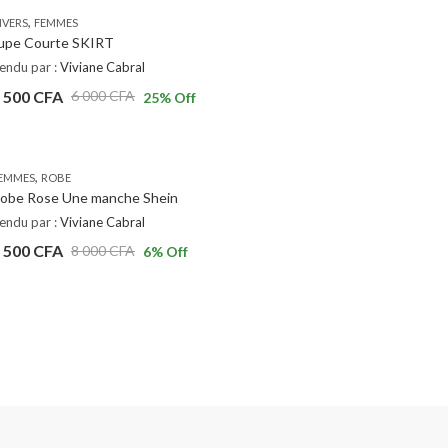
,
IVERS
FEMMES
upe Courte SKIRT
endu par :
Viviane Cabral
 500
CFA
6 000
CFA
25
% Off
,
EMMES
ROBE
obe Rose Une manche Shein
endu par :
Viviane Cabral
 500
CFA
8 000
CFA
6
% Off