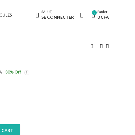
SALUT,
Panier
0
CULES
SE CONNECTER
0
CFA
A
30
% Off
 CART