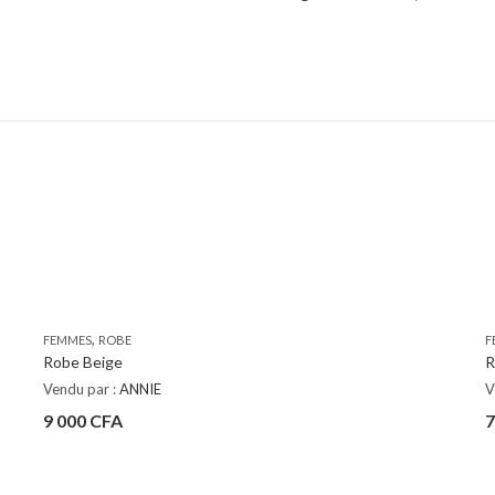
,
FEMMES
ROBE
F
Robe Beige
R
Vendu par :
ANNIE
V
9 000
CFA
7