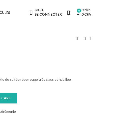
SALUT,
Panier
0
CULES
SE CONNECTER
0
CFA
lle de soirée robe rouge très class et habillée
 CART
 cérémonie