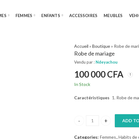
MES
FEMMES
ENFANTS
ACCESSOIRES
MEUBLES
VEHI
Accueil
»
Boutique
»
Robe de mar
Robe de mariage
Vendu par :
Ndeyachou
100 000
CFA
In Stock
Caractéristiques
Robe de ma
ADD TO
Robe de mariage quantity
Categories:
Femmes
,
Habits de