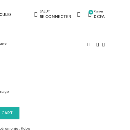
SALUT,
Panier
0
CULES
SE CONNECTER
0
CFA
iage
riage
 CART
 cérémonie
,
Robe