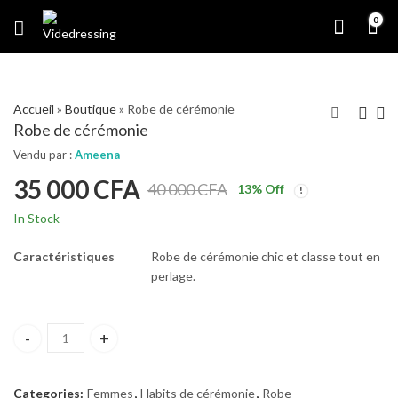
0
Accueil
»
Boutique
»
Robe de cérémonie
Robe de cérémonie
Vendu par :
Ameena
35 000
CFA
40 000
CFA
13
% Off
In Stock
Caractéristiques
Robe de cérémonie chic et classe tout en
perlage.
Robe de cérémonie quantity
Categories:
Femmes
,
Habits de cérémonie
,
Robe