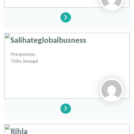
Salihateglobalbusness
Pire goureye,
Thiès,
Senegal
Rihla