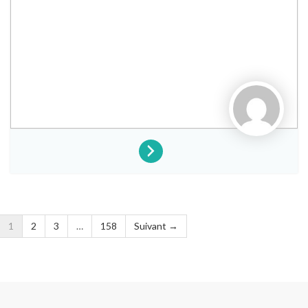
1
2
3
…
158
Suivant →