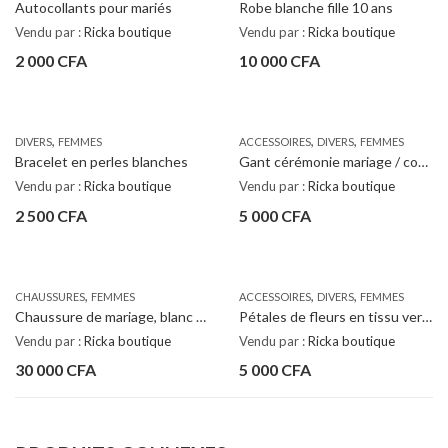
Autocollants pour mariés
Robe blanche fille 10 ans
Vendu par :
Ricka boutique
Vendu par :
Ricka boutique
2 000
CFA
10 000
CFA
,
,
,
DIVERS
FEMMES
ACCESSOIRES
DIVERS
FEMMES
Bracelet en perles blanches
Gant cérémonie mariage / communion
Vendu par :
Ricka boutique
Vendu par :
Ricka boutique
2 500
CFA
5 000
CFA
,
,
,
CHAUSSURES
FEMMES
ACCESSOIRES
DIVERS
FEMMES
Chaussure de mariage, blanc ( mariée)
Pétales de fleurs en tissu vertes + belges
Vendu par :
Ricka boutique
Vendu par :
Ricka boutique
30 000
CFA
5 000
CFA