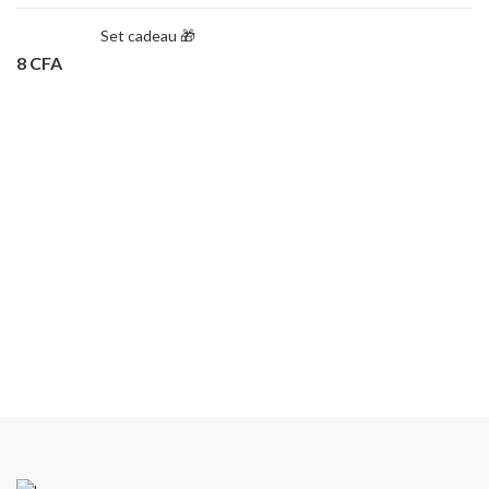
Set cadeau 🎁
8
CFA